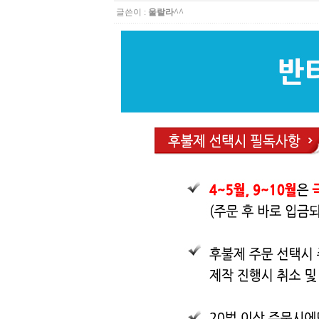
글쓴이 :
울랄라^^