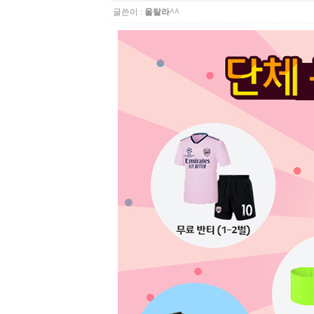
글쓴이 :
울랄라^^